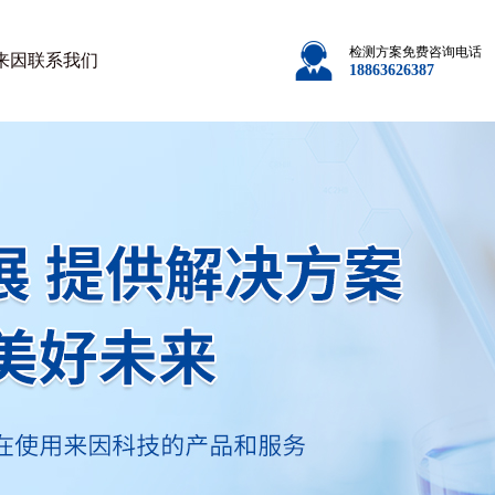
检测方案免费咨询电话
来因
联系我们
18863626387